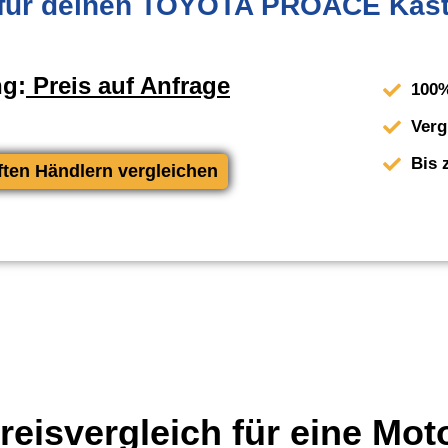
für deinen TOYOTA PROACE Kast
ng:
Preis auf Anfrage
100%
Verg
Bis 
ften Händlern vergleichen
eisvergleich für eine Mot