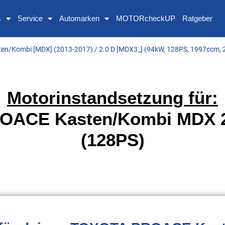
s
Service
Automarken
MOTORcheckUP
Ratgeber
en/Kombi [MDX] (2013-2017)
/
2.0 D [MDX3_] (94kW, 128PS, 1997ccm,
Motorinstandsetzung für:
OACE Kasten/Kombi MDX 2
(128PS)