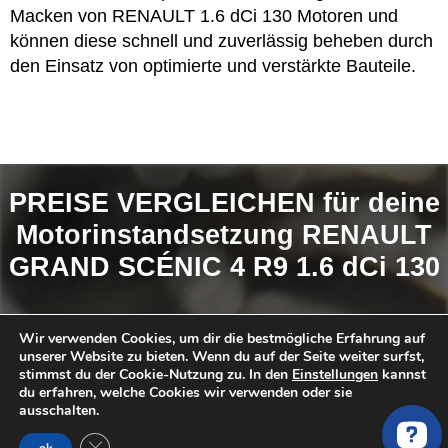
Macken von RENAULT 1.6 dCi 130 Motoren und
können diese schnell und zuverlässig beheben durch
den Einsatz von optimierte und verstärkte Bauteile.
PREISE VERGLEICHEN für deine
Motorinstandsetzung RENAULT
GRAND SCÉNIC 4 R9 1.6 dCi 130
So findest du das
BESTE ANGEBOT
:
Wir verwenden Cookies, um dir die bestmögliche Erfahrung auf
unserer Website zu bieten. Wenn du auf der Seite weiter surfst,
Anfrage Stellen
stimmst du der Cookie-Nutzung zu. In den
Einstellungen
kannst
du erfahren, welche Cookies wir verwenden oder sie
Angebote erhalten und vergleichen
ausschalten.
Favorit auswählen
GDPR Cookie-Banner schließen