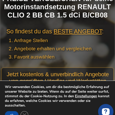
Motorinstandsetzung RENAULT
CLIO 2 BB CB 1.5 dCi B/CB08
So findest du das
BESTE ANGEBOT
:
Anfrage Stellen
Angebote erhalten und vergleichen
Favorit auswählen
Motor
Jetzt kostenlos & unverbindlich Angebote
Anfrage
von geprüften Händler und Werkstätten
Stellen -
Wir verwenden Cookies, um dir die bestmögliche Erfahrung auf
einfordern:
Neue
unserer Website zu bieten. Wenn du auf der Seite weiter surfst,
Produktseiten
stimmst du der Cookie-Nutzung zu. In den
Einstellungen
kannst
Motorcode:
du erfahren, welche Cookies wir verwenden oder sie
ausschalten.
Optional
GDPR Cookie-Banner schließen