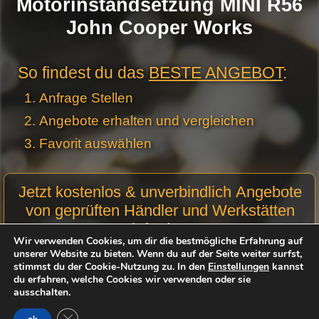
Motorinstandsetzung MINI R56
John Cooper Works
So findest du das
BESTE ANGEBOT
:
Anfrage Stellen
Angebote erhalten und vergleichen
Favorit auswählen
Motor
Jetzt kostenlos & unverbindlich Angebote
Anfrage
von geprüften Händler und Werkstätten
Stellen -
einfordern:
Neue
Wir verwenden Cookies, um dir die bestmögliche Erfahrung auf
Produktseiten
unserer Website zu bieten. Wenn du auf der Seite weiter surfst,
Motorcode:
stimmst du der Cookie-Nutzung zu. In den
Einstellungen
kannst
du erfahren, welche Cookies wir verwenden oder sie
ausschalten.
Optional
GDPR Cookie-Banner schließen