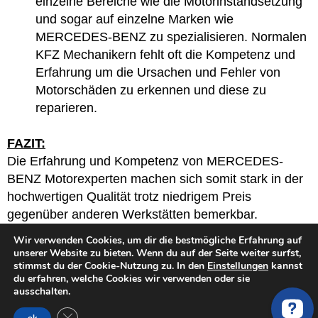
einzelne Bereiche wie die Motorinstandsetzung
und sogar auf einzelne Marken wie
MERCEDES-BENZ zu spezialisieren. Normalen
KFZ Mechanikern fehlt oft die Kompetenz und
Erfahrung um die Ursachen und Fehler von
Motorschäden zu erkennen und diese zu
reparieren.
FAZIT:
Die Erfahrung und Kompetenz von MERCEDES-
BENZ Motorexperten machen sich somit stark in der
hochwertigen Qualität trotz niedrigem Preis
gegenüber anderen Werkstätten bemerkbar.
MERCEDES-BENZ Motor Spezialisten kennen genau
Wir verwenden Cookies, um dir die bestmögliche Erfahrung auf
die Macken von MERCEDES-BENZ 319 CDI
unserer Website zu bieten. Wenn du auf der Seite weiter surfst,
stimmst du der Cookie-Nutzung zu. In den
Einstellungen
kannst
Motoren und können diese schnell und zuverlässig
du erfahren, welche Cookies wir verwenden oder sie
beheben durch den Einsatz von optimierte und
ausschalten.
verstärkte Bauteile.
GDPR Cookie-Banner schließen