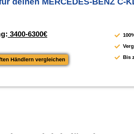
für deinen MERCEDES-BENZ C-KL
ng:
3400-6300€
100%
Verg
Bis 
ften Händlern vergleichen