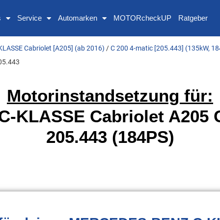
s
Service
Automarken
MOTORcheckUP
Ratgeber
KLASSE Cabriolet [A205] (ab 2016)
/
C 200 4-matic [205.443] (135kW, 1
05.443
Motorinstandsetzung für:
KLASSE Cabriolet A205 C
205.443 (184PS)