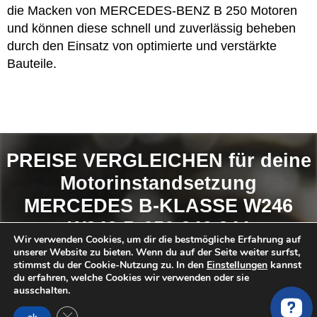
die Macken von MERCEDES-BENZ B 250 Motoren
und können diese schnell und zuverlässig beheben
durch den Einsatz von optimierte und verstärkte
Bauteile.
PREISE VERGLEICHEN für deine
Motorinstandsetzung
MERCEDES B-KLASSE W246
W242 B 250 246.244
Wir verwenden Cookies, um dir die bestmögliche Erfahrung auf
unserer Website zu bieten. Wenn du auf der Seite weiter surfst,
stimmst du der Cookie-Nutzung zu. In den
Einstellungen
kannst
So findest du das
BESTE ANGEBOT
:
du erfahren, welche Cookies wir verwenden oder sie
ausschalten.
Anfrage Stellen
GDPR Cookie-Banner schließen