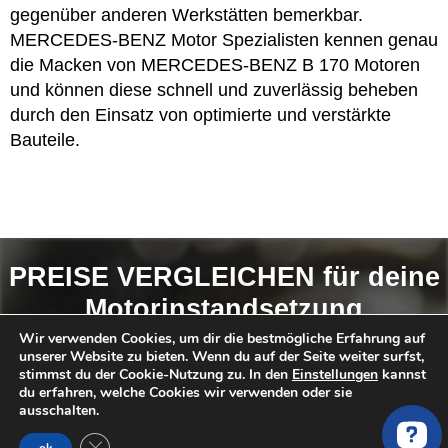
gegenüber anderen Werkstätten bemerkbar.
MERCEDES-BENZ Motor Spezialisten kennen genau
die Macken von MERCEDES-BENZ B 170 Motoren
und können diese schnell und zuverlässig beheben
durch den Einsatz von optimierte und verstärkte
Bauteile.
PREISE VERGLEICHEN für deine
Motorinstandsetzung
MERCEDES B-KLASSE W245 B
Wir verwenden Cookies, um dir die bestmögliche Erfahrung auf
unserer Website zu bieten. Wenn du auf der Seite weiter surfst,
170 245.232
stimmst du der Cookie-Nutzung zu. In den
Einstellungen
kannst
du erfahren, welche Cookies wir verwenden oder sie
ausschalten.
So findest du das
BESTE ANGEBOT
:
GDPR Cookie-Banner schließen