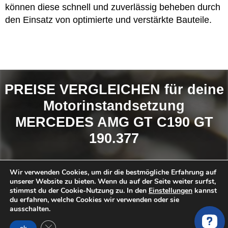
können diese schnell und zuverlässig beheben durch
den Einsatz von optimierte und verstärkte Bauteile.
PREISE VERGLEICHEN für deine
Motorinstandsetzung
MERCEDES AMG GT C190 GT
190.377
So findest du das
BESTE ANGEBOT
:
Wir verwenden Cookies, um dir die bestmögliche Erfahrung auf
unserer Website zu bieten. Wenn du auf der Seite weiter surfst,
Anfrage Stellen
stimmst du der Cookie-Nutzung zu. In den
Einstellungen
kannst
du erfahren, welche Cookies wir verwenden oder sie
Angebote erhalten und vergleichen
ausschalten.
Favorit auswählen
GDPR Cookie-Banner schließen