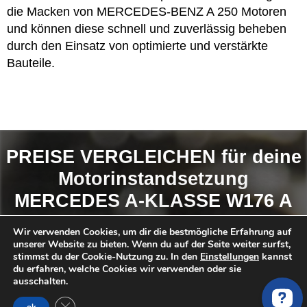
die Macken von MERCEDES-BENZ A 250 Motoren
und können diese schnell und zuverlässig beheben
durch den Einsatz von optimierte und verstärkte
Bauteile.
PREISE VERGLEICHEN für deine
Motorinstandsetzung
MERCEDES A-KLASSE W176 A
250 176.044
Wir verwenden Cookies, um dir die bestmögliche Erfahrung auf
unserer Website zu bieten. Wenn du auf der Seite weiter surfst,
stimmst du der Cookie-Nutzung zu. In den
Einstellungen
kannst
So findest du das
BESTE ANGEBOT
:
du erfahren, welche Cookies wir verwenden oder sie
ausschalten.
Anfrage Stellen
GDPR Cookie-Banner schließen