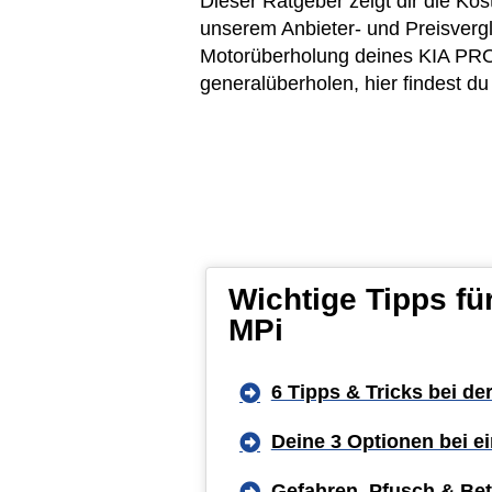
Dieser Ratgeber zeigt dir die K
unserem Anbieter- und Preisvergl
Motorüberholung deines KIA PRO 
generalüberholen, hier findest d
Wichtige Tipps f
MPi
6 Tipps & Tricks bei de
Deine 3 Optionen bei 
Gefahren, Pfusch & Bet