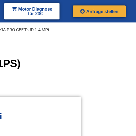
Motor Diagnose
Anfrage stellen
für 23€
KIA PRO CEE´D JD 1.4 MPi
1PS)
i