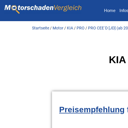
Home
Info
Startseite
/
Motor
/
KIA
/
PRO
/
PRO CEE´D [JD] (ab 2
KIA
Preisempfehlung