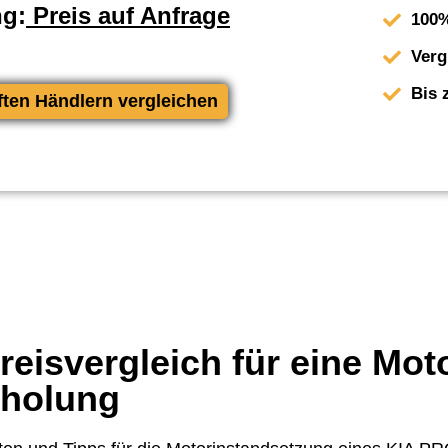
ng:
Preis auf Anfrage
100%
Verg
Bis 
ften Händlern vergleichen
eisvergleich für eine Mot
rholung