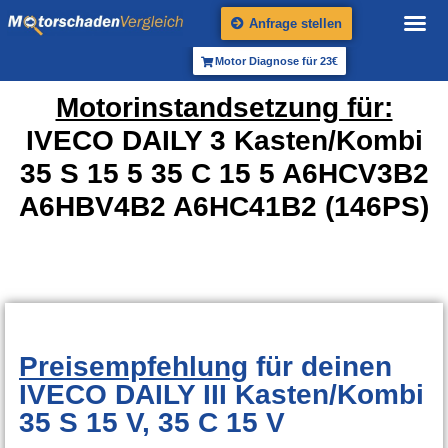
Anfrage stellen
Motor Diagnose für 23€
Motorinstandsetzung für:
IVECO DAILY 3 Kasten/Kombi
35 S 15 5 35 C 15 5 A6HCV3B2
A6HBV4B2 A6HC41B2 (146PS)
Preisempfehlung
für deinen
IVECO DAILY III Kasten/Kombi
35 S 15 V, 35 C 15 V