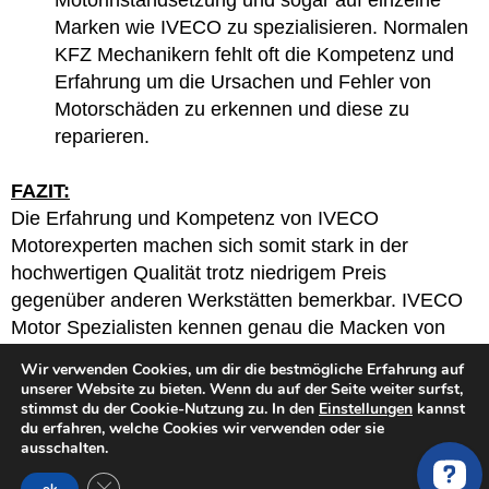
Motorinstandsetzung und sogar auf einzelne
Marken wie IVECO zu spezialisieren. Normalen
KFZ Mechanikern fehlt oft die Kompetenz und
Erfahrung um die Ursachen und Fehler von
Motorschäden zu erkennen und diese zu
reparieren.
FAZIT:
Die Erfahrung und Kompetenz von IVECO
Motorexperten machen sich somit stark in der
hochwertigen Qualität trotz niedrigem Preis
gegenüber anderen Werkstätten bemerkbar. IVECO
Motor Spezialisten kennen genau die Macken von
IVECO 35 S 15 V, 35 C 15 V Motoren und können
Wir verwenden Cookies, um dir die bestmögliche Erfahrung auf
diese schnell und zuverlässig beheben durch den
unserer Website zu bieten. Wenn du auf der Seite weiter surfst,
stimmst du der Cookie-Nutzung zu. In den
Einstellungen
kannst
Einsatz von optimierte und verstärkte Bauteile.
du erfahren, welche Cookies wir verwenden oder sie
ausschalten.
GDPR Cookie-Banner schließen