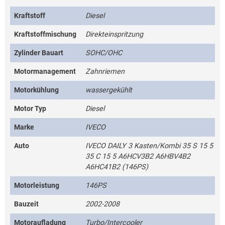
Kraftstoff
Diesel
Kraftstoffmischung
Direkteinspritzung
Zylinder Bauart
SOHC/OHC
Motormanagement
Zahnriemen
Motorkühlung
wassergekühlt
Motor Typ
Diesel
Marke
IVECO
Auto
IVECO DAILY 3 Kasten/Kombi 35 S 15 5
35 C 15 5 A6HCV3B2 A6HBV4B2
A6HC41B2 (146PS)
Motorleistung
146PS
Bauzeit
2002-2008
Motoraufladung
Turbo/Intercooler