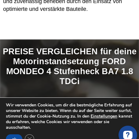
und zuverlässig beheben durch den Einsatz von
optimierte und verstärkte Bauteile.
PREISE VERGLEICHEN für deine
Motorinstandsetzung FORD
MONDEO 4 Stufenheck BA7 1.8
TDCi
So findest du das
BESTE ANGEBOT
:
Wir verwenden Cookies, um dir die bestmögliche Erfahrung auf
unserer Website zu bieten. Wenn du auf der Seite weiter surfst,
Anfrage Stellen
stimmst du der Cookie-Nutzung zu. In den
Einstellungen
kannst
Angebote erhalten und vergleichen
du erfahren, welche Cookies wir verwenden oder sie
ausschalten.
Favorit auswählen
GDPR Cookie-Banner schließen