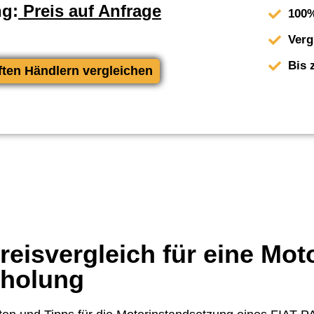
ng:
Preis auf Anfrage
100%
Verg
Bis 
ften Händlern vergleichen
eisvergleich für eine Mot
rholung