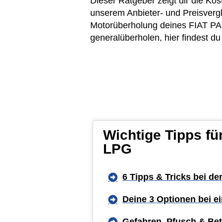
Dieser Ratgeber zeigt dir die K
unserem Anbieter- und Preisvergl
Motorüberholung deines FIAT PAN
generalüberholen, hier findest d
Wichtige Tipps f
LPG
6 Tipps & Tricks bei de
Deine 3 Optionen bei 
Gefahren, Pfusch & Bet