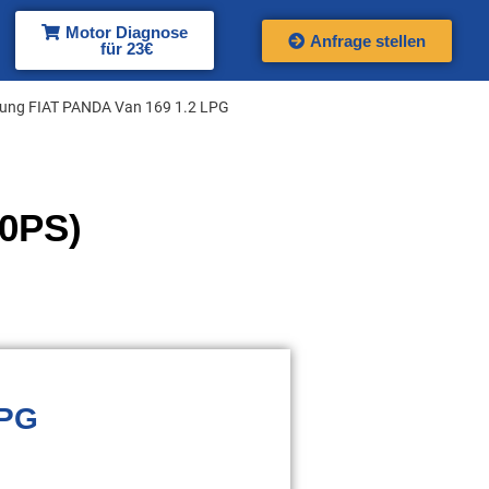
Motor Diagnose
Anfrage stellen
für 23€
zung FIAT PANDA Van 169 1.2 LPG
60PS)
LPG