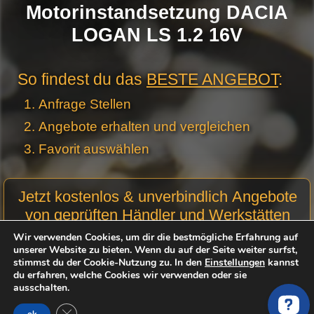
Motorinstandsetzung DACIA
LOGAN LS 1.2 16V
So findest du das
BESTE ANGEBOT
:
Anfrage Stellen
Angebote erhalten und vergleichen
Favorit auswählen
Motor
Jetzt kostenlos & unverbindlich Angebote
Anfrage
von geprüften Händler und Werkstätten
Stellen -
einfordern:
Neue
Wir verwenden Cookies, um dir die bestmögliche Erfahrung auf
unserer Website zu bieten. Wenn du auf der Seite weiter surfst,
Produktseiten
stimmst du der Cookie-Nutzung zu. In den
Einstellungen
kannst
Motorcode:
du erfahren, welche Cookies wir verwenden oder sie
ausschalten.
Optional
GDPR Cookie-Banner schließen