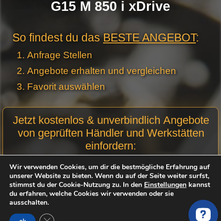
G15 M 850 i xDrive
So findest du das
BESTE ANGEBOT
:
Anfrage Stellen
Angebote erhalten und vergleichen
Favorit auswählen
Motor
Jetzt kostenlos & unverbindlich Angebote
Anfrage
von geprüften Händler und Werkstätten
Stellen -
einfordern:
Neue
Produktseiten
Motorcode:
Wir verwenden Cookies, um dir die bestmögliche Erfahrung auf
unserer Website zu bieten. Wenn du auf der Seite weiter surfst,
stimmst du der Cookie-Nutzung zu. In den
Einstellungen
kannst
du erfahren, welche Cookies wir verwenden oder sie
Optional
ausschalten.
Fahrgestellnummer (FIN):
GDPR Cookie-Banner schließen