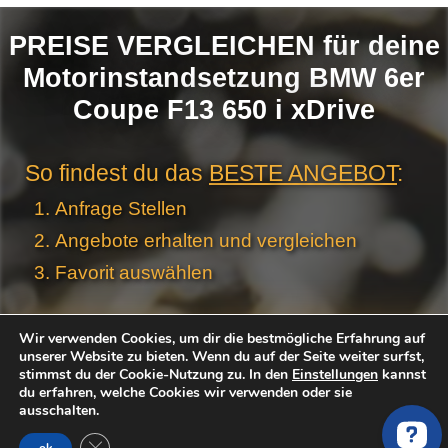
PREISE VERGLEICHEN für deine
Motorinstandsetzung BMW 6er
Coupe F13 650 i xDrive
So findest du das
BESTE ANGEBOT
:
Anfrage Stellen
Angebote erhalten und vergleichen
Favorit auswählen
Motor
Jetzt kostenlos & unverbindlich Angebote
Wir verwenden Cookies, um dir die bestmögliche Erfahrung auf
Anfrage
unserer Website zu bieten. Wenn du auf der Seite weiter surfst,
von geprüften Händler und Werkstätten
Stellen -
stimmst du der Cookie-Nutzung zu. In den
Einstellungen
kannst
einfordern:
du erfahren, welche Cookies wir verwenden oder sie
Neue
ausschalten.
Produktseiten
Motorcode:
GDPR Cookie-Banner schließen