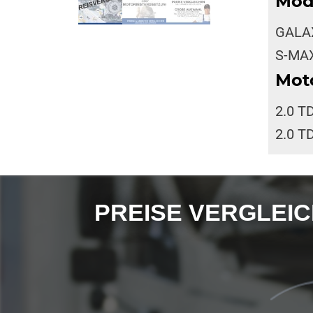
Mod
GALAX
S-MAX
Mot
2.0 T
2.0 T
PREISE VERGLEICHE