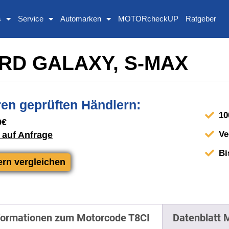
s
Service
Automarken
MOTORcheckUP
Ratgeber
FORD GALAXY, S-MAX
en geprüften Händlern:
10
0€
Ve
 auf Anfrage
Bi
ern vergleichen
formationen zum Motorcode T8CI
Datenblatt 