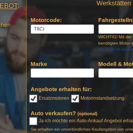
Anfrage
Werkstätten 
GEBOT
:
Stellen
Motorcode:
Fahrgestelln
chen
WICHTIG! Mit der 
benötigten Motor e
Wo finde ich die F
Marke
Modell & Mot
Angebote erhalten für:
Ersatzmotoren
Motorinstandsetzung
Auto verkaufen?
(optional)
Ja ich möchte ein Auto-Ankauf Angebot erhalt
Sie erhalten ein unverbindliches Kaufangebot von uns