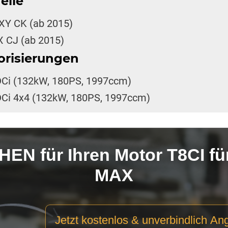
elle
Y CK (ab 2015)
 CJ (ab 2015)
orisierungen
DCi (132kW, 180PS, 1997ccm)
DCi 4x4 (132kW, 180PS, 1997ccm)
N für Ihren Motor T8CI f
MAX
Motor
Jetzt kostenlos & unverbindlich An