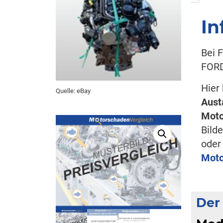
In
Bei 
FORD
Hier
Quelle: eBay
Aust
Moto
Bild
ode
Moto
Der