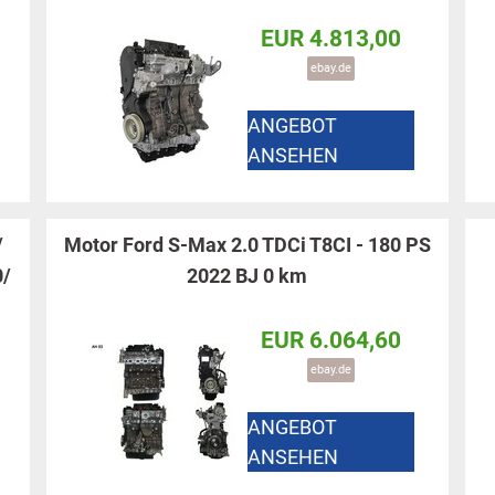
EUR 4.813,00
ebay.de
ANGEBOT
ANSEHEN
/
Motor Ford S-Max 2.0 TDCi T8CI - 180 PS
0/
2022 BJ 0 km
EUR 6.064,60
ebay.de
ANGEBOT
ANSEHEN