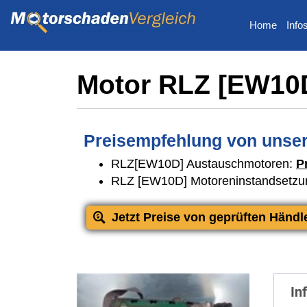
Home
Info
Motor RLZ [EW10
Preisempfehlung von unser
RLZ[EW10D] Austauschmotoren:
P
RLZ [EW10D] Motoreninstandsetzu
Jetzt Preise von geprüften Händl
In