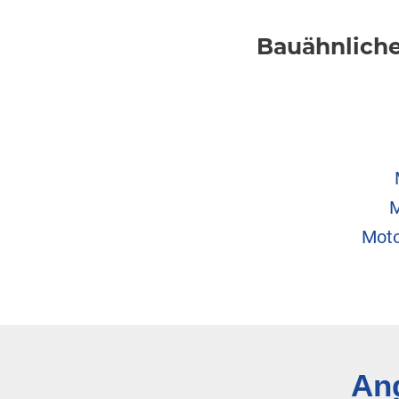
Bauähnliche
M
Moto
Ang