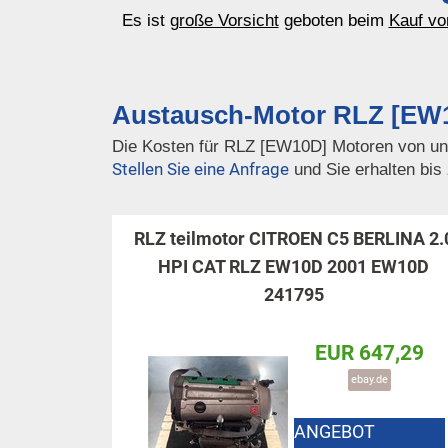
Es ist
große Vorsicht
geboten beim
Kauf vo
Austausch-Motor RLZ [EW1
Die Kosten für RLZ [EW10D] Motoren von uns
Stellen Sie eine Anfrage
und Sie erhalten bis
RLZ teilmotor CITROEN C5 BERLINA 2.
HPI CAT RLZ EW10D 2001 EW10D
241795
EUR 647,29
ebay.de
ANGEBOT