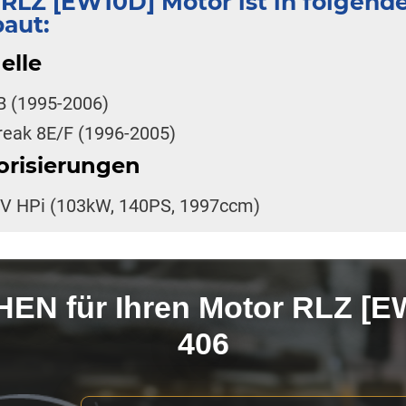
 RLZ [EW10D] Motor ist in folge
baut:
elle
B (1995-2006)
reak 8E/F (1996-2005)
orisierungen
6V HPi (103kW, 140PS, 1997ccm)
N für Ihren Motor RLZ [
406