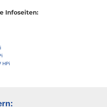
 Infoseiten:
i
Pi
V HPi
ern: