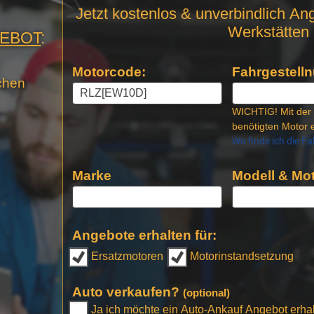
Motor
Jetzt kostenlos & unverbindlich An
Anfrage
Werkstätten 
GEBOT
:
Stellen
Motorcode:
Fahrgestelln
chen
WICHTIG! Mit der 
benötigten Motor e
Wo finde ich die F
Marke
Modell & Mot
Angebote erhalten für:
Ersatzmotoren
Motorinstandsetzung
Auto verkaufen?
(optional)
Ja ich möchte ein Auto-Ankauf Angebot erhalt