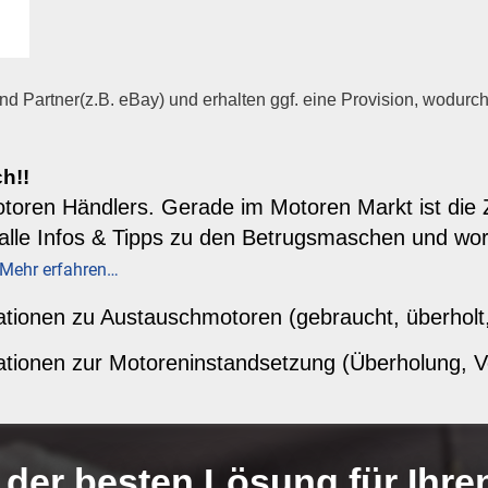
d Partner(z.B. eBay) und erhalten ggf. eine Provision, wodurch 
h!!
otoren Händlers. Gerade im Motoren Markt ist die 
e alle Infos & Tipps zu den Betrugsmaschen und wo
Mehr erfahren…
tionen zu Austauschmotoren (gebraucht, überholt, g
tionen zur Motoreninstandsetzung (Überholung, Vor
 der besten Lösung für Ihr