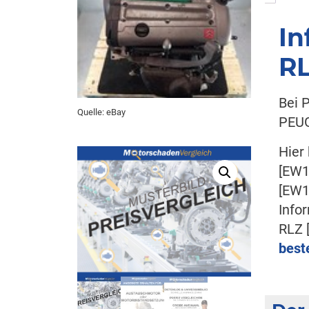
In
R
Bei 
Quelle: eBay
PEUG
Hier
[EW
[EW
Info
RLZ 
best