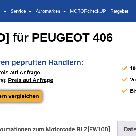
s
Service
Automarken
MOTORcheckUP
Ratgeber
D] für PEUGEOT 406
en geprüften Händlern:
10
reis auf Anfrage
Ve
ng:
Preis auf Anfrage
Bi
ern vergleichen
formationen zum Motorcode RLZ[EW10D]
Date