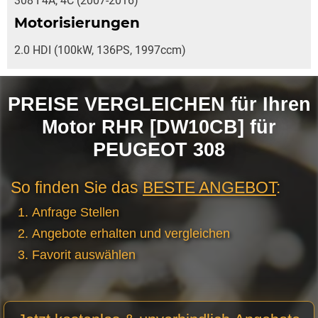
308 I 4A, 4C (2007-2016)
Motorisierungen
2.0 HDI (100kW, 136PS, 1997ccm)
PREISE VERGLEICHEN für Ihren
Motor RHR [DW10CB] für
PEUGEOT 308
So finden Sie das
BESTE ANGEBOT
:
Anfrage Stellen
Angebote erhalten und vergleichen
Favorit auswählen
Motor