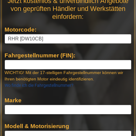
Jetzt kostenlos & unverbindlich Angebote
Anfrage
von geprüften Händler und Werkstätten
Stellen
einfordern:
Motorcode:
Fahrgestellnummer (FIN):
WICHTIG! Mit der 17-stelligen Fahrgestellnummer können wir
Ihren benötigten Motor eindeutig identifizieren.
Wo finde ich die Fahrgestellnummer?
Marke
Modell & Motorisierung