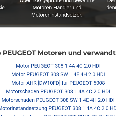
Über 200 geprüfte und bewährte
Der
Sie
Motoren Händler und
den
Motoreninstandsetzer.
 PEUGEOT Motoren und verwandte
Motor PEUGEOT 308 1 4A 4C 2.0 HDI
Motor PEUGEOT 308 SW 1 4E 4H 2.0 HDI
Motor AHR [DW10FD] für PEUGEOT 5008
Motorschaden PEUGEOT 308 1 4A 4C 2.0 HDI
Motorschaden PEUGEOT 308 SW 1 4E 4H 2.0 HDI
Motorinstandsetzung PEUGEOT 308 1 4A 4C 2.0 HD