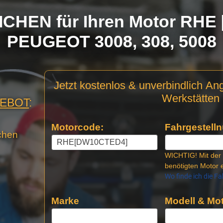
CHEN für Ihren Motor RHE 
PEUGEOT 3008, 308, 5008
Motor
Jetzt kostenlos & unverbindlich An
Anfrage
Werkstätten 
GEBOT
:
Stellen
Motorcode:
Fahrgestelln
chen
WICHTIG! Mit der 
benötigten Motor e
Wo finde ich die F
Marke
Modell & Mot