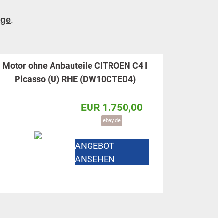
age
.
Motor ohne Anbauteile CITROEN C4 I
Picasso (U) RHE (DW10CTED4)
EUR 1.750,00
ebay.de
ANGEBOT
ANSEHEN