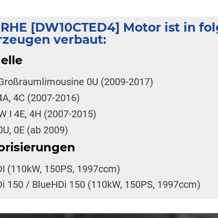
 RHE [DW10CTED4] Motor ist in f
rzeugen verbaut:
elle
Großraumlimousine 0U (2009-2017)
 4A, 4C (2007-2016)
W I 4E, 4H (2007-2015)
0U, 0E (ab 2009)
orisierungen
DI (110kW, 150PS, 1997ccm)
Di 150 / BlueHDi 150 (110kW, 150PS, 1997ccm)