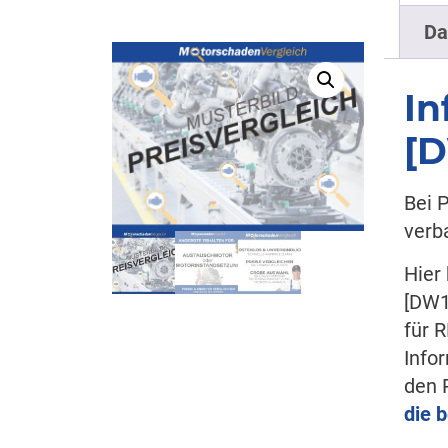
Da
In
[
Bei 
verb
Hier
[DW
für 
Info
den 
die 