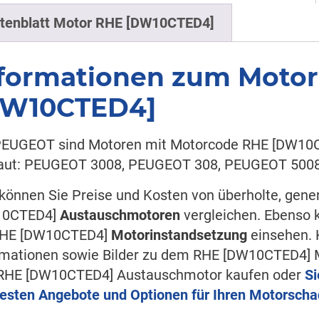
tenblatt Motor RHE [DW10CTED4]
formationen zum Moto
DW10CTED4]
PEUGEOT sind Motoren mit Motorcode RHE [DW10C
aut: PEUGEOT 3008, PEUGEOT 308, PEUGEOT 5008
 können Sie Preise und Kosten von überholte, gen
10CTED4]
Austauschmotoren
vergleichen. Ebenso 
RHE [DW10CTED4]
Motorinstandsetzung
einsehen. 
rmationen sowie Bilder zu dem RHE [DW10CTED4] Mo
RHE [DW10CTED4] Austauschmotor kaufen oder
Si
besten Angebote und Optionen für Ihren Motorsch