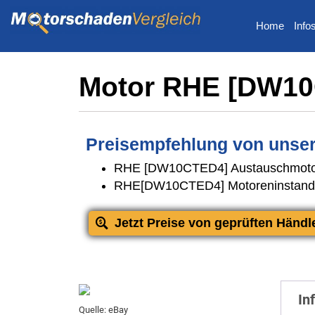
Home
Info
Motor RHE [DW10
Preisempfehlung von unser
RHE [DW10CTED4] Austauschmot
RHE[DW10CTED4] Motoreninstand
Jetzt Preise von geprüften Händl
In
Quelle: eBay