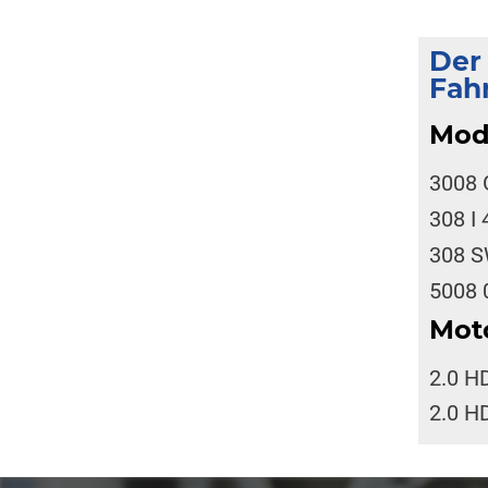
Der
Fah
Mod
3008 
308 I
308 S
5008 
Mot
2.0 H
2.0 H