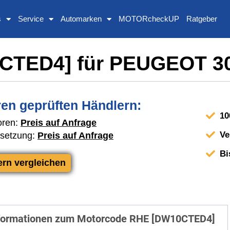
s
Service
Automarken
MOTORcheckUP
Ratgeber
CTED4] für PEUGEOT 300
en geprüften Händlern:
10
oren:
Preis auf Anfrage
Ve
setzung:
Preis auf Anfrage
Bi
ern vergleichen
formationen zum Motorcode RHE [DW10CTED4]