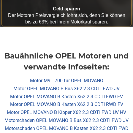
Geld sparen
Der Motoren Preisvergleich lohnt sich, denn Sie können
bis zu 63% bei Ihrem Motorkauf sparen.
Bauähnliche OPEL Motoren und
verwandte Infoseiten:
Motor M9T 700 für OPEL MOVANO
Motor OPEL MOVANO B Bus X62 2.3 CDTI FWD JV
Motor OPEL MOVANO B Kasten X62 2.3 CDTI FWD FV
Motor OPEL MOVANO B Kasten X62 2.3 CDTI RWD FV
Motor OPEL MOVANO B Kipper X62 2.3 CDTI FWD UV HV
Motorschaden OPEL MOVANO B Bus X62 2.3 CDTI FWD JV
Motorschaden OPEL MOVANO B Kasten X62 2.3 CDTI FWD