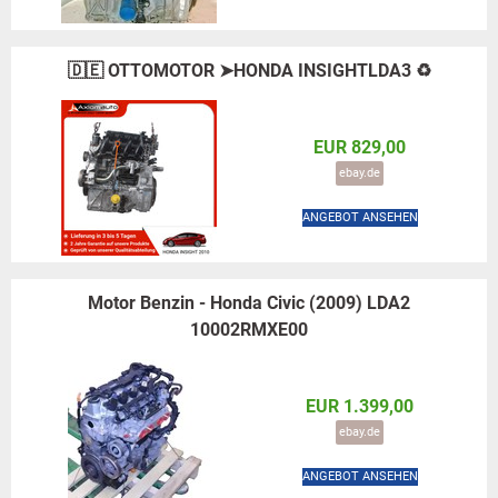
🇩🇪 OTTOMOTOR ➤HONDA INSIGHTLDA3 ♻️
EUR 829,00
ebay.de
ANGEBOT ANSEHEN
Motor Benzin - Honda Civic (2009) LDA2
10002RMXE00
EUR 1.399,00
ebay.de
ANGEBOT ANSEHEN