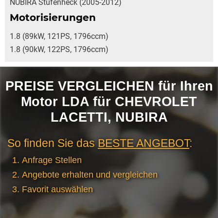
NUBIRA Stufenheck (2005-2012)
Motorisierungen
1.8 (89kW, 121PS, 1796ccm)
1.8 (90kW, 122PS, 1796ccm)
PREISE VERGLEICHEN für Ihren
Motor LDA für CHEVROLET
LACETTI, NUBIRA
So finden Sie das
BESTE ANGEBOT
:
Anfrage Stellen
Angebote erhalten und vergleichen
Favorit auswählen