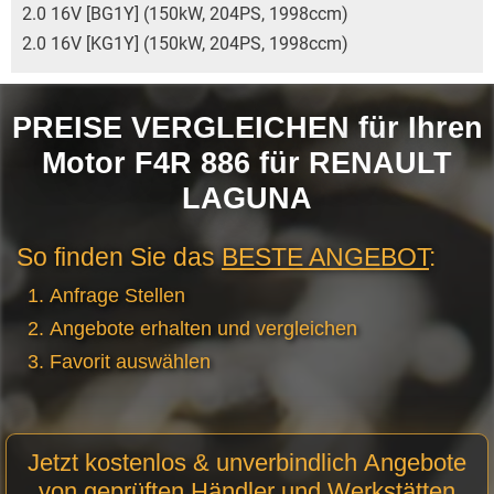
2.0 16V [BG1Y] (150kW, 204PS, 1998ccm)
2.0 16V [KG1Y] (150kW, 204PS, 1998ccm)
PREISE VERGLEICHEN für Ihren
Motor F4R 886 für RENAULT
LAGUNA
So finden Sie das
BESTE ANGEBOT
:
Anfrage Stellen
Angebote erhalten und vergleichen
Favorit auswählen
Motor
Jetzt kostenlos & unverbindlich Angebote
Anfrage
von geprüften Händler und Werkstätten