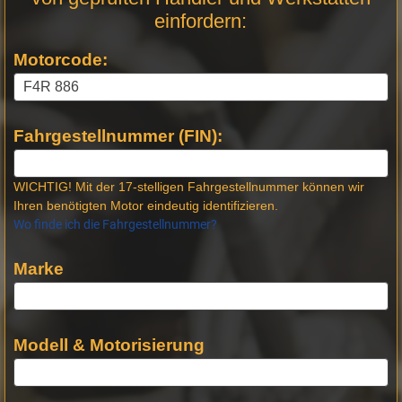
Stellen
einfordern:
Motorcode:
Fahrgestellnummer (FIN):
WICHTIG! Mit der 17-stelligen Fahrgestellnummer können wir
Ihren benötigten Motor eindeutig identifizieren.
Wo finde ich die Fahrgestellnummer?
Marke
Modell & Motorisierung