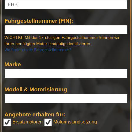
Fahrgestellnummer (FIN):
WICHTIG! Mit der 17-stelligen Fahrgestellnummer können wir
Ihren benötigten Motor eindeutig identifizieren.
Wo finde ich die Fahrgestellnummer?
Marke
Modell & Motorisierung
Angebote erhalten für:
Ersatzmotoren
Motorinstandsetzung