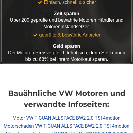
Einfach, schnell & sicher
Zeit sparen
Über 200 geprüfte und bewährte Motoren Händler und
Motoreninstandsetzer.
geprüfte & bewährte Anbieter
Geld sparen
Der Motoren Preisvergleich lohnt sich, denn Sie können
bis zu 63% bei Ihrem Motorkauf sparen.
Bauähnliche VW Motoren und
verwandte Infoseiten:
Motor VW TIGUAN ALLSPACE BW2 2.0 TSI 4motion
Motorschaden VW TIGUAN ALLSPACE BW2 2.0 TSI 4motion