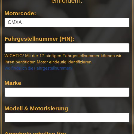
einfordern:
Motorcode:
Fahrgestellnummer (FIN):
WICHTIG! Mit der 17-stelligen Fahrgestellnummer können wir
Ihren benötigten Motor eindeutig identifizieren.
Wo finde ich die Fahrgestellnummer?
Marke
Modell & Motorisierung
Angebote erhalten für: