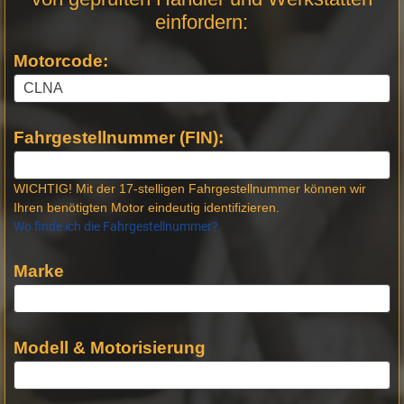
Stellen
einfordern:
Motorcode:
Fahrgestellnummer (FIN):
WICHTIG! Mit der 17-stelligen Fahrgestellnummer können wir
Ihren benötigten Motor eindeutig identifizieren.
Wo finde ich die Fahrgestellnummer?
Marke
Modell & Motorisierung