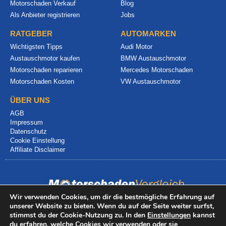
Motorschaden Verkauf
Blog
Als Anbieter registrieren
Jobs
RATGEBER
AUTOMARKEN
Wichtigsten Tipps
Audi Motor
Austauschmotor kaufen
BMW Austauschmotor
Motorschaden reparieren
Mercedes Motorschaden
Motorschaden Kosten
VW Austauschmotor
ÜBER UNS
AGB
Impressum
Datenschutz
Cookie Einstellung
Affiliate Disclaimer
Wir verwenden Cookies, um dir die bestmögliche Erfahrung auf
unserer Website zu bieten. Wenn du auf der Seite weiter surfst,
© 2024 info@motorschadenvergleich.de
stimmst du der Cookie-Nutzung zu. In den
Einstellungen
kannst
du erfahren, welche Cookies wir verwenden oder sie