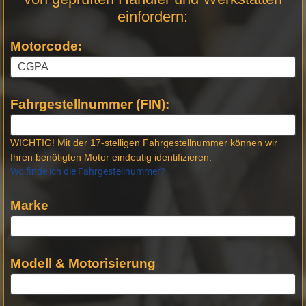
Stellen
einfordern:
Motorcode:
Fahrgestellnummer (FIN):
WICHTIG! Mit der 17-stelligen Fahrgestellnummer können wir
Ihren benötigten Motor eindeutig identifizieren.
Wo finde ich die Fahrgestellnummer?
Marke
Modell & Motorisierung