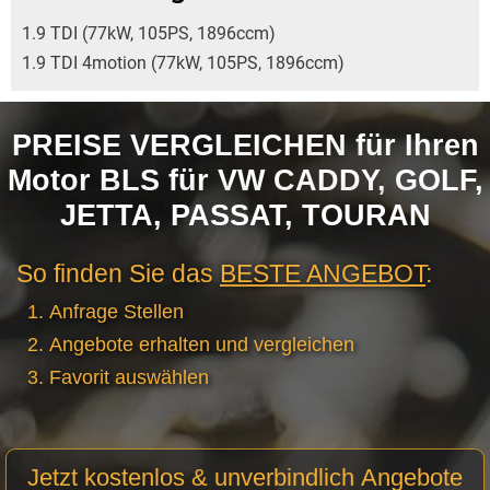
1.9 TDI (77kW, 105PS, 1896ccm)
1.9 TDI 4motion (77kW, 105PS, 1896ccm)
PREISE VERGLEICHEN für Ihren
Motor BLS für VW CADDY, GOLF,
JETTA, PASSAT, TOURAN
So finden Sie das
BESTE ANGEBOT
:
Anfrage Stellen
Angebote erhalten und vergleichen
Favorit auswählen
Motor
Jetzt kostenlos & unverbindlich Angebote
Anfrage