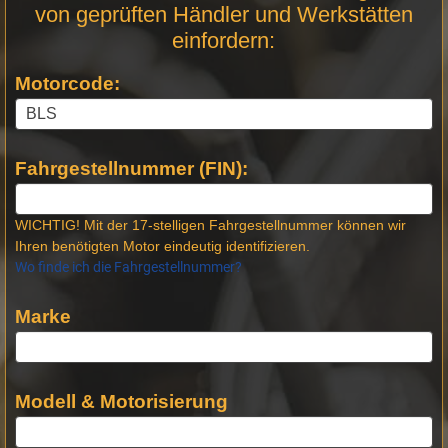
von geprüften Händler und Werkstätten
Stellen
einfordern:
Motorcode:
Fahrgestellnummer (FIN):
WICHTIG! Mit der 17-stelligen Fahrgestellnummer können wir
Ihren benötigten Motor eindeutig identifizieren.
Wo finde ich die Fahrgestellnummer?
Marke
Modell & Motorisierung