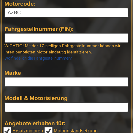
Motorcode:
Fahrgestellnummer (FIN):
WICHTIG! Mit der 17-stelligen Fahrgestellnummer können wir
Ihren benötigten Motor eindeutig identifizieren.
Wo finde ich die Fahrgestellnummer?
Marke
Modell & Motorisierung
Angebote erhalten für:
Ersatzmotoren
Motorinstandsetzung