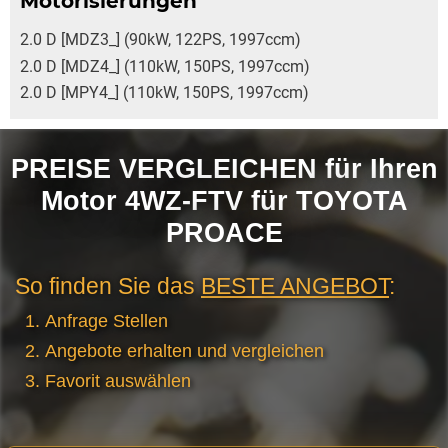
Motorisierungen
2.0 D [MDZ3_] (90kW, 122PS, 1997ccm)
2.0 D [MDZ4_] (110kW, 150PS, 1997ccm)
2.0 D [MPY4_] (110kW, 150PS, 1997ccm)
PREISE VERGLEICHEN für Ihren
Motor 4WZ-FTV für TOYOTA
PROACE
So finden Sie das
BESTE ANGEBOT
:
Anfrage Stellen
Angebote erhalten und vergleichen
Favorit auswählen