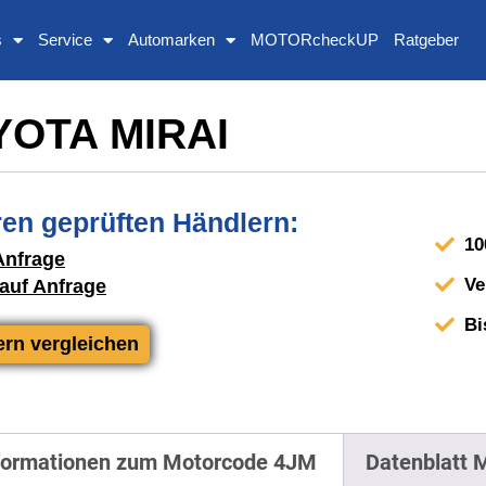
s
Service
Automarken
MOTORcheckUP
Ratgeber
OYOTA MIRAI
en geprüften Händlern:
10
Anfrage
Ve
 auf Anfrage
Bi
ern vergleichen
formationen zum Motorcode 4JM
Datenblatt 