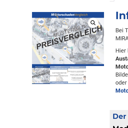
In
Bei 
MIRA
Hier
Aust
Moto
Bild
ode
Moto
Der