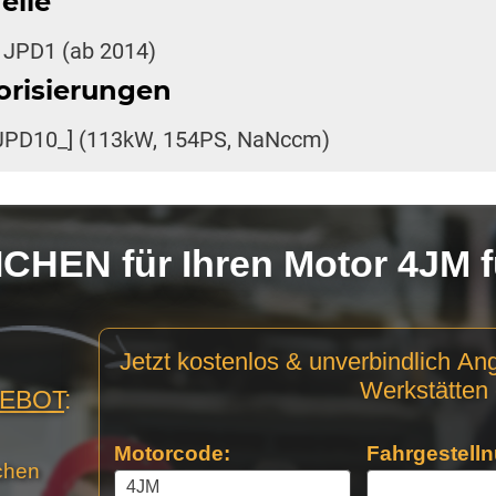
elle
 JPD1 (ab 2014)
orisierungen
JPD10_] (113kW, 154PS, NaNccm)
HEN für Ihren Motor 4JM 
Motor
Jetzt kostenlos & unverbindlich An
Anfrage
Werkstätten 
GEBOT
:
Stellen
Motorcode:
Fahrgestelln
chen