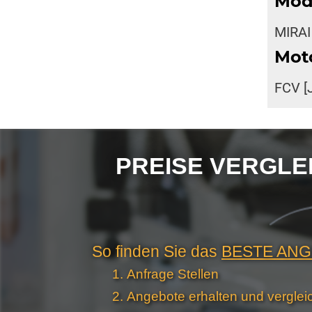
Mod
MIRAI
Mot
FCV [
PREISE VERGLEIC
So finden Sie das
BESTE AN
Anfrage Stellen
Angebote erhalten und verglei