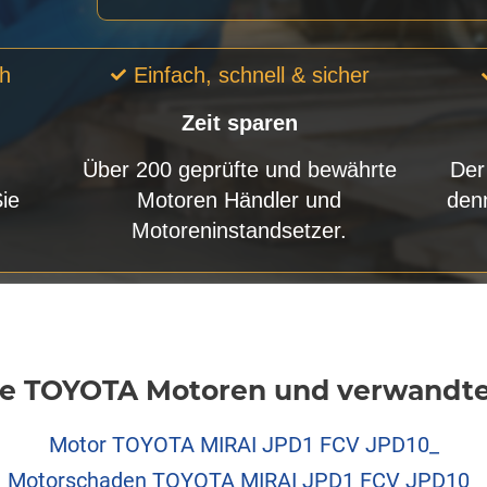
ch
Einfach, schnell & sicher
Zeit sparen
Über 200 geprüfte und bewährte
Der
Sie
Motoren Händler und
den
Motoreninstandsetzer.
e TOYOTA Motoren und verwandte 
Motor TOYOTA MIRAI JPD1 FCV JPD10_
Motorschaden TOYOTA MIRAI JPD1 FCV JPD10_