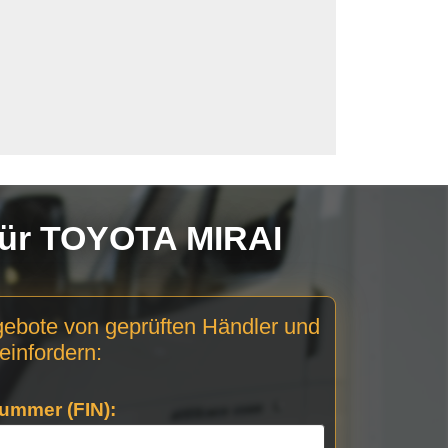
für TOYOTA MIRAI
gebote von geprüften Händler und
einfordern:
ummer (FIN):